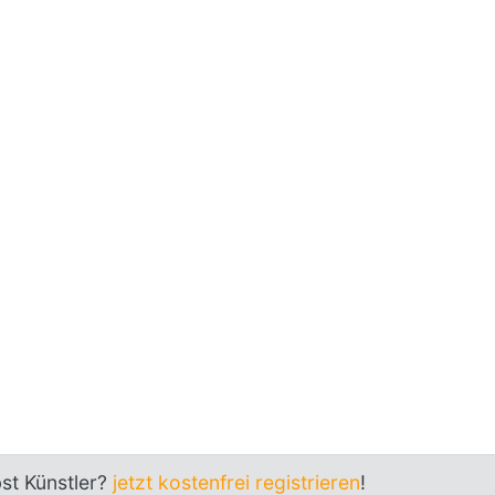
bst Künstler?
jetzt kostenfrei registrieren
!