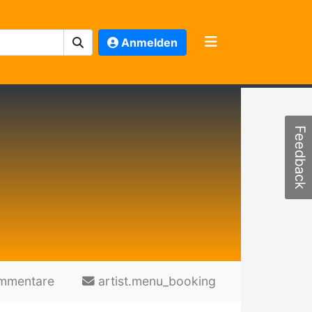
Anmelden
Feedback
mmentare
artist.menu_booking