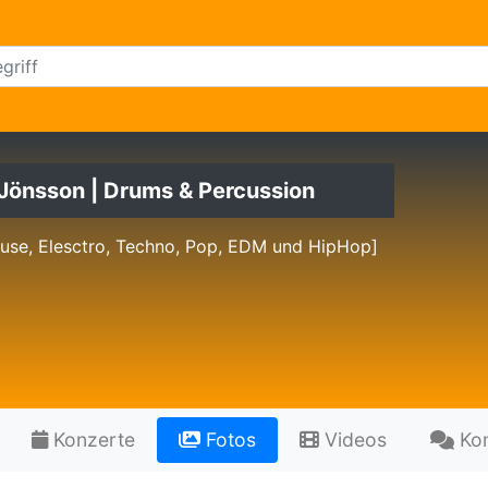
 Jönsson | Drums & Percussion
use, Elesctro, Techno, Pop, EDM und HipHop]
Konzerte
Fotos
Videos
Ko