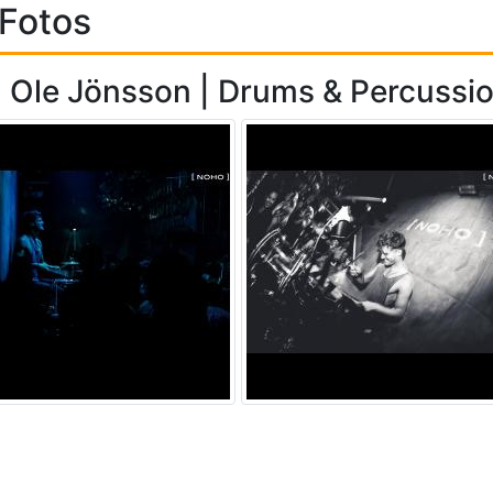
Fotos
 Ole Jönsson | Drums & Percussi