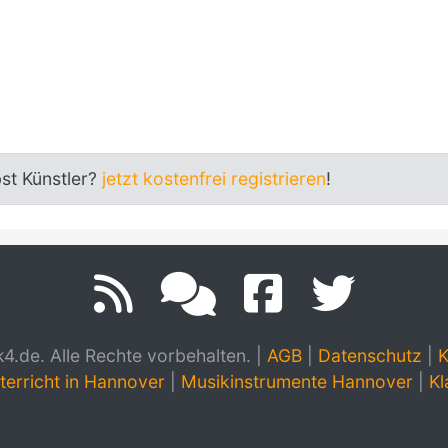
bst Künstler?
jetzt kostenfrei registrieren
!
.de. Alle Rechte vorbehalten.
|
AGB
|
Datenschutz
|
K
terricht in Hannover
|
Musikinstrumente Hannover
|
Kl