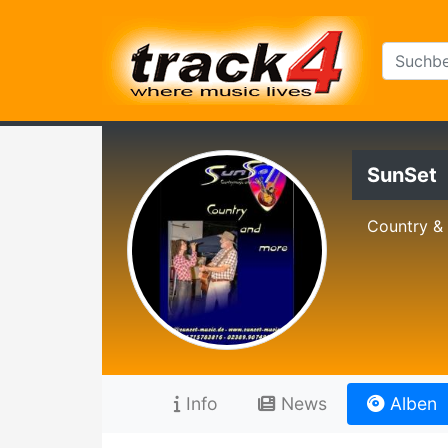
SunSet
Country &
Info
News
Alben