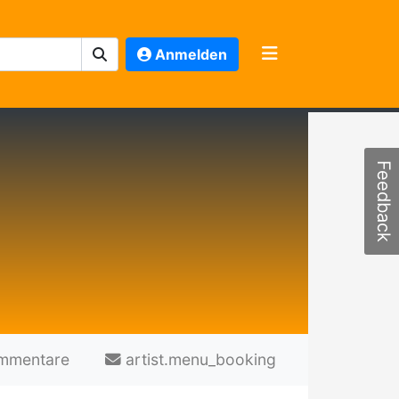
Anmelden
Feedback
mmentare
artist.menu_booking