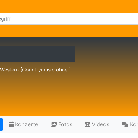
 Western [Countrymusic ohne ]
Konzerte
Fotos
Videos
Ko