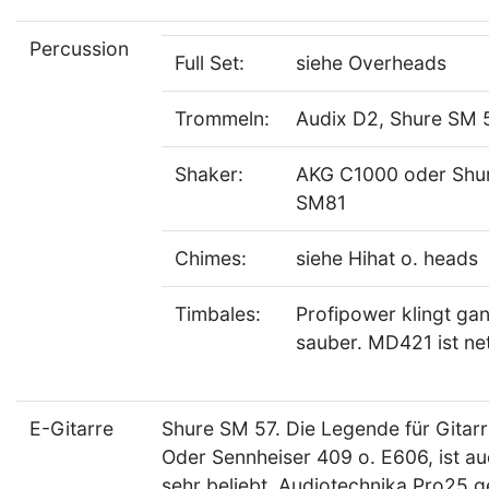
Percussion
Full Set:
siehe Overheads
Trommeln:
Audix D2, Shure SM 
Shaker:
AKG C1000 oder Shu
SM81
Chimes:
siehe Hihat o. heads
Timbales:
Profipower klingt ga
sauber. MD421 ist net
E-Gitarre
Shure SM 57. Die Legende für Gitarr
Oder Sennheiser 409 o. E606, ist a
sehr beliebt. Audiotechnika Pro25 g