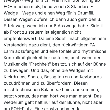
(Wedge-) Weg für sich! Wenn ich Monitoring ab
FOH machen muß, benutze ich 3 Standard -
Wedge - Wege und einen Weg für´s Drumfill.
Diesen Wegen opfere ich dann auch gern den 3.
Effektweg, wenn ich nur 6 Auxwege habe. Sidefill
ab Front zu steuern ist eigentlich nicht
empfehlenswert. Da eine Sidefill nach allgemeinem
Verständnis dazu dient, den rückwärtigen PA-
Lärm abzufangen und eine tonale und rhythmische
Kontrollmöglichkeit herzustellen, auch wenn der
Musiker die "Frechheit" besitzt, sich auf der Bühne
zu bewegen. Und das, ohne die Wedges mit
Kickdrums, Snares, Bassgitarren und Keyboards
zuzudröhnen und zu überfordern. Diesen
mischtechnischen Balanceakt hinzubekommen,
setzt voraus, das man hört was man macht. Das
wiederum geht halt nur auf der Bühne, nicht aber
am FOH-Platz. Eine ernstzunehmende