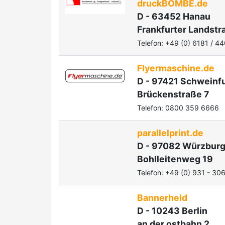
druckBOMBE.de
D - 63452 Hanau
Frankfurter Landstr
Telefon: +49 (0) 6181 / 4
Flyermaschine.de
D - 97421 Schweinfu
Brückenstraße 7
Telefon: 0800 359 6666
parallelprint.de
D - 97082 Würzbur
Bohlleitenweg 19
Telefon: +49 (0) 931 - 30
Bannerheld
D - 10243 Berlin
an der ostbahn 2