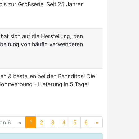
 bis zur Großserie. Seit 25 Jahren
t sich auf die Herstellung, den
rbeitung von häufig verwendeten
en & bestellen bei den Bannditos! Die
tdoorwerbung - Lieferung in 5 Tage!
von 6
«
1
2
3
4
5
6
»