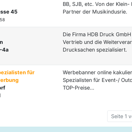
BB, SJB, etc. Von der Klein-
asse 45
Partner der Musikindusrie.
258
Die Firma HDB Druck GmbH ha
en
Vertrieb und die Weitervera
-4a
Drucksachen spezialisiert.
zialisten für
Werbebanner online kakulier
werbung
Spezialisten für Event-/ Ou
rf
TOP-Preise...
d
Seite 1 