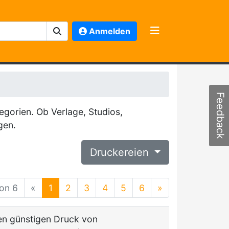
Anmelden
Feedback
egorien. Ob Verlage, Studios,
gen.
Druckereien
von 6
«
1
2
3
4
5
6
»
den günstigen Druck von