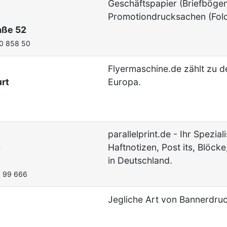
Geschäftspapier (Briefböge
Promotiondrucksachen (Folde
aße 52
40 858 50
Flyermaschine.de zählt zu d
rt
Europa.
parallelprint.de - Ihr Spezia
g
Haftnotizen, Post its, Blöck
in Deutschland.
6 99 666
Jegliche Art von Bannerdruc