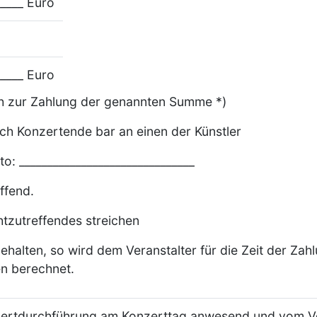
_____ Euro
_____ Euro
ich zur Zahlung der genannten Summe *)
nach Konzertende bar an einen der Künstler
o: _______________________________
effend.
htzutreffendes streichen
gehalten, so wird dem Veranstalter für die Zeit der Za
en berechnet.
nzertdurchführung am Konzerttag anwesend und vom V