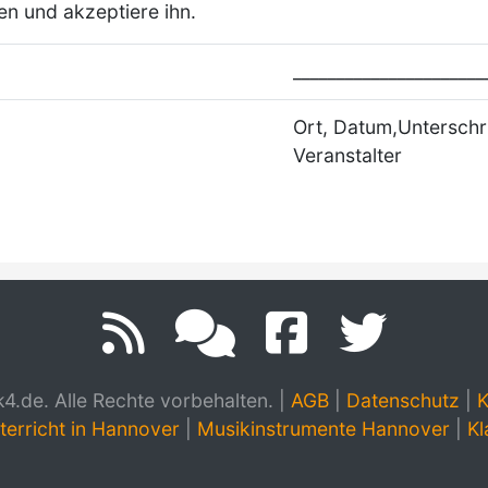
en und akzeptiere ihn.
______________________
Ort, Datum,Unterschri
Veranstalter
.de. Alle Rechte vorbehalten.
|
AGB
|
Datenschutz
|
K
terricht in Hannover
|
Musikinstrumente Hannover
|
Kl