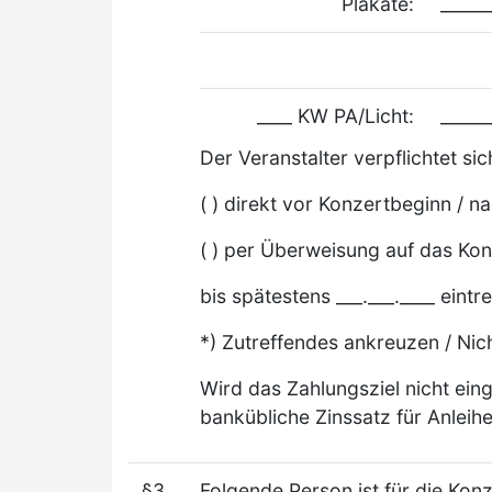
Plakate:
_____
____ KW PA/Licht:
_____
Der Veranstalter verpflichtet s
( ) direkt vor Konzertbeginn / 
( ) per Überweisung auf das Kont
bis spätestens ___.___.____ eintr
*) Zutreffendes ankreuzen / Nic
Wird das Zahlungsziel nicht ein
bankübliche Zinssatz für Anleih
§3
Folgende Person ist für die Ko