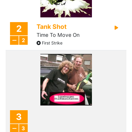
Tank Shot
2
Time To Move On
2
First Strike
3
3