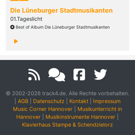
Die Lüneburger Stadtmusikanten
01.Tageslicht
Best of Album Die Lüneburger Stadtmusikanten
© 2002-2026 track4.de. Alle Rechte vorbehalten.
|
AGB
|
Datenschutz
|
Kontakt
|
Impressum
Music Corner Hannover
|
Musikunterricht in
Hannover
|
Musikinstrumente Hannover
|
Klavierhaus Stampe & Schendzielorz