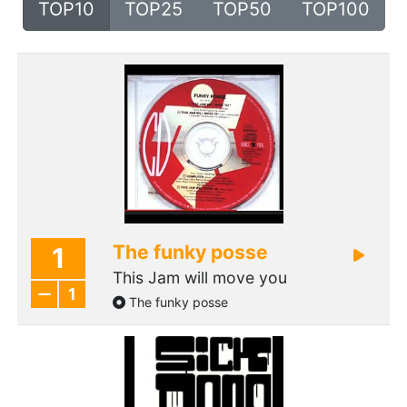
TOP10
TOP25
TOP50
TOP100
The funky posse
1
This Jam will move you
1
The funky posse