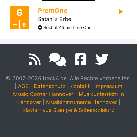
PremOne
6
Satan´s Erbe
6
Best of Album PremOne
© 2002-2026 track4.de. Alle Rechte vorbehalten.
|
AGB
|
Datenschutz
|
Kontakt
|
Impressum
Music Corner Hannover
|
Musikunterricht in
Hannover
|
Musikinstrumente Hannover
|
Klavierhaus Stampe & Schendzielorz