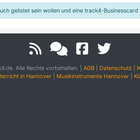
h gelistet sein wollen und eine track4-Businesscard 
.de. Alle Rechte vorbehalten.
|
AGB
|
Datenschutz
|
K
terricht in Hannover
|
Musikinstrumente Hannover
|
Kl