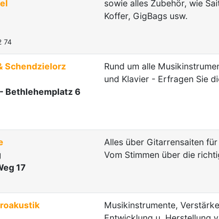
el
sowie alles Zubehör, wie Sait
Koffer, GigBags usw.
2 74
 Schendzielorz
Rund um alle Musikinstrument
und Klavier - Erfragen Sie d
 - Bethlehemplatz 6
e
Alles über Gitarrensaiten für
g
Vom Stimmen über die richti
Weg 17
roakustik
Musikinstrumente, Verstärke
Entwicklung u. Herstellung v