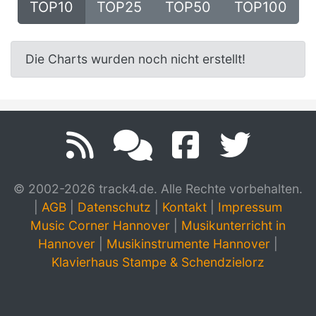
TOP10
TOP25
TOP50
TOP100
Die Charts wurden noch nicht erstellt!
© 2002-2026 track4.de. Alle Rechte vorbehalten.
|
AGB
|
Datenschutz
|
Kontakt
|
Impressum
Music Corner Hannover
|
Musikunterricht in
Hannover
|
Musikinstrumente Hannover
|
Klavierhaus Stampe & Schendzielorz