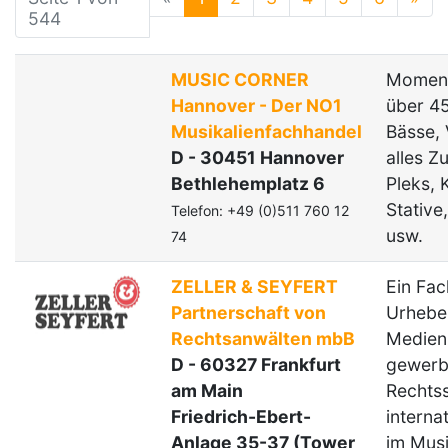
544
MUSIC CORNER
Moment
Hannover - Der NO1
über 45
Musikalienfachhandel
Bässe, 
D - 30451 Hannover
alles Z
Bethlehemplatz 6
Pleks, 
Stative
Telefon: +49 (0)511 760 12
usw.
74
ZELLER & SEYFERT
Ein Fac
Partnerschaft von
Urhebe
Rechtsanwälten mbB
Medienr
D - 60327 Frankfurt
gewerb
am Main
Rechtss
Friedrich-Ebert-
interna
Anlage 35-37 (Tower
im Musi