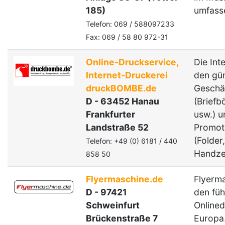
185)
umfass
Telefon: 069 / 588097233
Fax: 069 / 58 80 972-31
Online-Druckservice,
Die Int
Internet-Druckerei
den gü
druckBOMBE.de
Geschä
D - 63452 Hanau
(Brief
Frankfurter
usw.) u
Landstraße 52
Promot
(Folder
Telefon: +49 (0) 6181 / 440
Handzet
858 50
Flyermaschine.de
Flyerma
D - 97421
den fü
Schweinfurt
Onlined
Brückenstraße 7
Europa