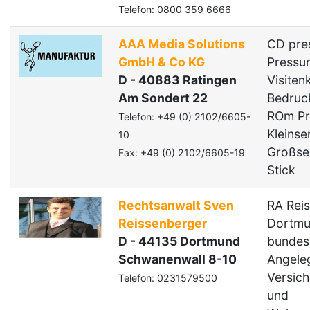
Telefon: 0800 359 6666
AAA Media Solutions
CD pre
GmbH & Co KG
Pressun
D - 40883 Ratingen
Visiten
Am Sondert 22
Bedruc
ROm Pr
Telefon: +49 (0) 2102/6605-
Kleinse
10
Großse
Fax: +49 (0) 2102/6605-19
Stick
Rechtsanwalt Sven
RA Rei
Reissenberger
Dortmun
D - 44135 Dortmund
bundesw
Schwanenwall 8-10
Angele
Versich
Telefon: 0231579500
und