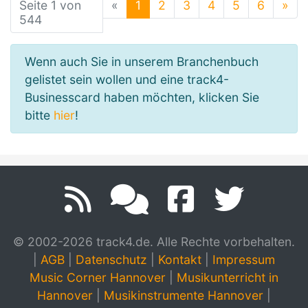
Seite 1 von
«
1
2
3
4
5
6
»
544
Wenn auch Sie in unserem Branchenbuch
gelistet sein wollen und eine track4-
Businesscard haben möchten, klicken Sie
bitte
hier
!
© 2002-2026 track4.de. Alle Rechte vorbehalten.
|
AGB
|
Datenschutz
|
Kontakt
|
Impressum
Music Corner Hannover
|
Musikunterricht in
Hannover
|
Musikinstrumente Hannover
|