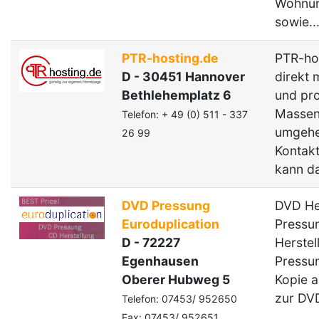
Wohnun
sowie..
PTR-hosting.de
PTR-hos
D - 30451 Hannover
direkt 
Bethlehemplatz 6
und pro
Massen
Telefon: + 49 (0) 511 - 337
umgehen
26 99
Kontak
kann da
DVD Pressung
DVD He
Euroduplication
Pressun
D - 72227
Herste
Egenhausen
Pressu
Oberer Hubweg 5
Kopie a
zur DV
Telefon: 07453/ 952650
Fax: 07453/ 952651