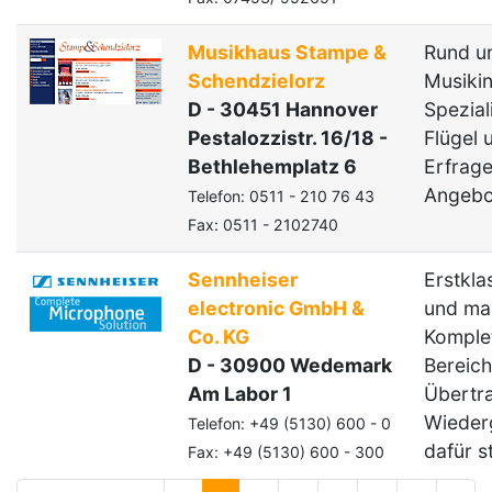
Musikhaus Stampe &
Rund um
Schendzielorz
Musikin
D - 30451 Hannover
Spezial
Pestalozzistr. 16/18 -
Flügel 
Bethlehemplatz 6
Erfrage
Angebo
Telefon: 0511 - 210 76 43
Fax: 0511 - 2102740
Sennheiser
Erstkla
electronic GmbH &
und ma
Co. KG
Komplet
D - 30900 Wedemark
Bereic
Am Labor 1
Übertr
Wieder
Telefon: +49 (5130) 600 - 0
dafür st
Fax: +49 (5130) 600 - 300