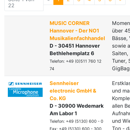
22
MUSIC CORNER
Moment
Hannover - Der NO1
über 45
Musikalienfachhandel
Bässe, 
D - 30451 Hannover
sowie a
Bethlehemplatz 6
Saiten,
Tuner, S
Telefon: +49 (0)511 760 12
GigBag
74
Sennheiser
Erstkla
electronic GmbH &
und ma
Co. KG
Komplet
D - 30900 Wedemark
allen B
Am Labor 1
Aufnah
und Wi
Telefon: +49 (5130) 600 - 0
Ton - da
Fax: +49 (5130) 600 - 300