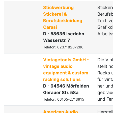
Stickwerbung
Sticker
Stickerei &
Berufsb
Berufsbekleidung
Textilv
Carasi
Grafikd
D - 58636 Iserlohn
Arbeits
Wasserstr. 7
Telefon: 023718207280
Vintagetools GmbH -
Die Vi
vintage audio
stellt 
equipment & custom
Racks 
racking solutions
für vin
D - 64546 Mörfelden
her und
Gerauer Str. 58a
gebrau
und Fe
Telefon: 06105-2713915
American Audio
Herstel