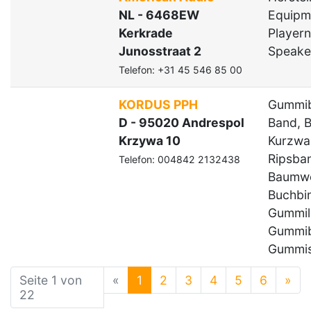
NL - 6468EW
Equipm
Kerkrade
Playern
Junosstraat 2
Speake
Telefon: +31 45 546 85 00
KORDUS PPH
Gummib
D - 95020 Andrespol
Band, B
Krzywa 10
Kurzwar
Ripsba
Telefon: 004842 2132438
Baumwo
Buchbi
Gummili
Gummib
Gummis
Seite 1 von
«
1
2
3
4
5
6
»
22