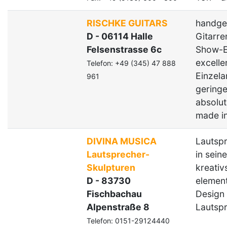
RISCHKE GUITARS
handger
D - 06114 Halle
Gitarre
Felsenstrasse 6c
Show-E
excell
Telefon: +49 (345) 47 888
Einzela
961
geringe
absolut
made in
DIVINA MUSICA
Lautsp
Lautsprecher-
in sein
Skulpturen
kreativ
D - 83730
element
Fischbachau
Design
Alpenstraße 8
Lautspr
Telefon: 0151-29124440