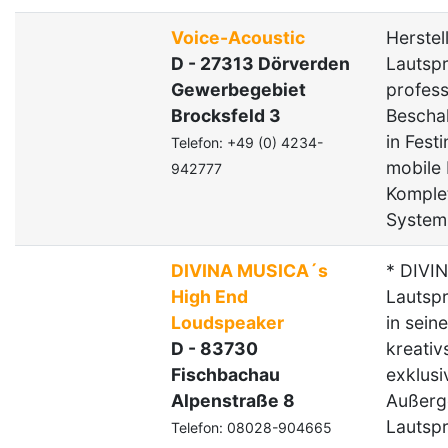
Voice-Acoustic
Herstel
D - 27313 Dörverden
Lautspr
Gewerbegebiet
profess
Brocksfeld 3
Bescha
in Fest
Telefon: +49 (0) 4234-
mobile 
942777
Komple
System
DIVINA MUSICA´s
* DIVI
High End
Lautsp
Loudspeaker
in sein
D - 83730
kreativ
Fischbachau
exklusi
Alpenstraße 8
Außerg
Lautspr
Telefon: 08028-904665