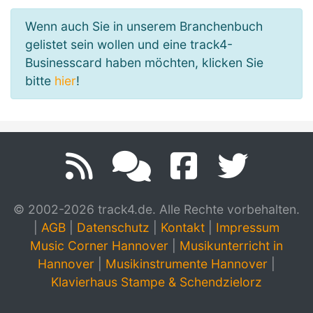
Wenn auch Sie in unserem Branchenbuch
gelistet sein wollen und eine track4-
Businesscard haben möchten, klicken Sie
bitte
hier
!
© 2002-2026 track4.de. Alle Rechte vorbehalten.
|
AGB
|
Datenschutz
|
Kontakt
|
Impressum
Music Corner Hannover
|
Musikunterricht in
Hannover
|
Musikinstrumente Hannover
|
Klavierhaus Stampe & Schendzielorz