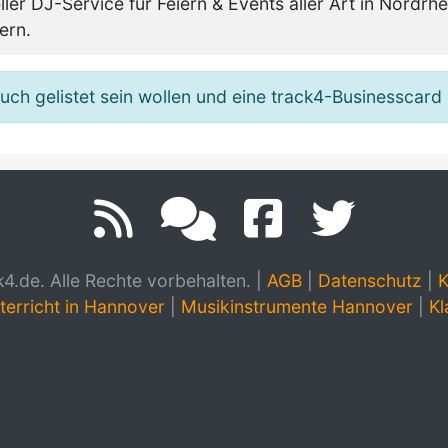
ller DJ-Service für Feiern & Events aller Art in Nord
ern.
h gelistet sein wollen und eine track4-Businesscard 
.de. Alle Rechte vorbehalten.
|
AGB
|
Datenschutz
|
K
terricht in Hannover
|
Musikinstrumente Hannover
|
Kl