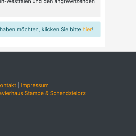
rhein-Westfalen und den angrewnzenden
haben möchten, klicken Sie bitte
hier
!
ontakt
|
Impressum
avierhaus Stampe & Schendzielorz