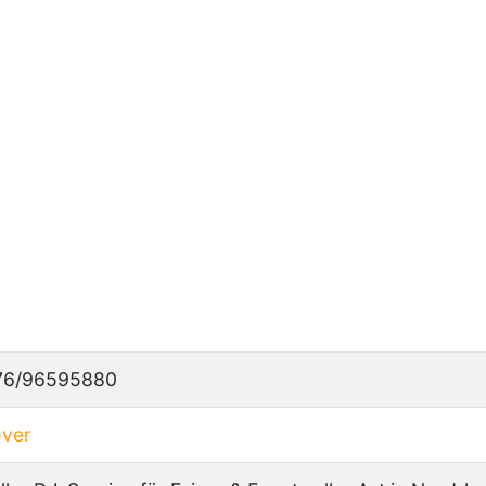
176/96595880
over