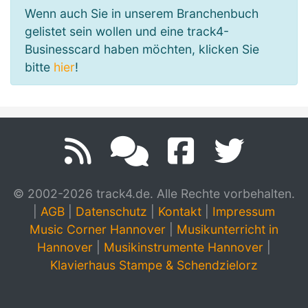
Wenn auch Sie in unserem Branchenbuch
gelistet sein wollen und eine track4-
Businesscard haben möchten, klicken Sie
bitte
hier
!
© 2002-2026 track4.de. Alle Rechte vorbehalten.
|
AGB
|
Datenschutz
|
Kontakt
|
Impressum
Music Corner Hannover
|
Musikunterricht in
Hannover
|
Musikinstrumente Hannover
|
Klavierhaus Stampe & Schendzielorz