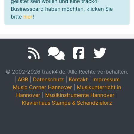
gelistet sein wollen und eine track4-
Businesscard haben möchten, klicken Sie
bitte
hier
!
© 2002-2026 track4.de. Alle Rechte vorbehalten.
|
AGB
|
Datenschutz
|
Kontakt
|
Impressum
Music Corner Hannover
|
Musikunterricht in
Hannover
|
Musikinstrumente Hannover
|
Klavierhaus Stampe & Schendzielorz