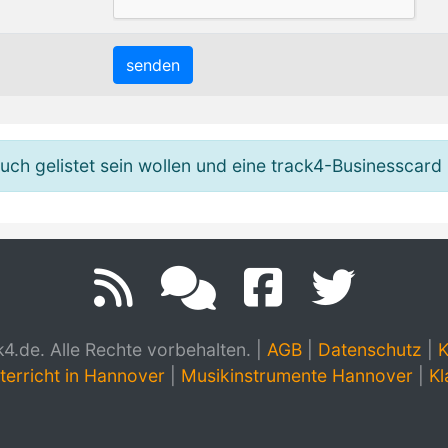
h gelistet sein wollen und eine track4-Businesscard 
.de. Alle Rechte vorbehalten.
|
AGB
|
Datenschutz
|
K
terricht in Hannover
|
Musikinstrumente Hannover
|
Kl