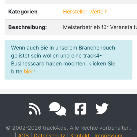
Kategorien
Hersteller
Verleih
Beschreibung:
Meisterbetrieb für Veranstal
Wenn auch Sie in unserem Branchenbuch
gelistet sein wollen und eine track4-
Businesscard haben möchten, klicken Sie
bitte
hier
!
© 2002-2026 track4.de. Alle Rechte vorbehalten.
|
AGB
|
Datenschutz
|
Kontakt
|
Impressum