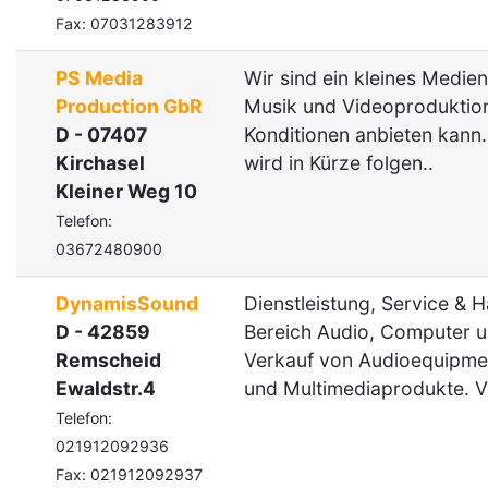
Fax: 07031283912
PS Media
Wir sind ein kleines Medie
Production GbR
Musik und Videoproduktion
D - 07407
Konditionen anbieten kan
Kirchasel
wird in Kürze folgen..
Kleiner Weg 10
Telefon:
03672480900
DynamisSound
Dienstleistung, Service & 
D - 42859
Bereich Audio, Computer u
Remscheid
Verkauf von Audioequipme
Ewaldstr.4
und Multimediaprodukte. Ve
Telefon:
021912092936
Fax: 021912092937