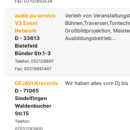
Fax: 02102893534
audio pa service
Verleih von Veranstaltungs
V3 Event
Bühnen,Traversen,Tontechni
Network
Großbildprojektion, Meiste
D - 33613
Ausbildungsbetrieb...
Bielefeld
Bünder Str.1-3
Telefon: 052128897
Fax: 05219891447
DEJAVUErecords
Wir haben alles vom Dj bis
D - 71065
Sindelfingen
Waldenbucher
Str.15
Telefon:
07031283900