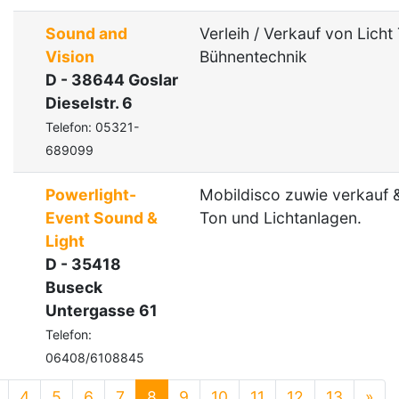
Sound and
Verleih / Verkauf von Licht
Vision
Bühnentechnik
D - 38644 Goslar
Dieselstr. 6
Telefon: 05321-
689099
Powerlight-
Mobildisco zuwie verkauf &
Event Sound &
Ton und Lichtanlagen.
Light
D - 35418
Buseck
Untergasse 61
Telefon:
06408/6108845
4
5
6
7
8
9
10
11
12
13
»