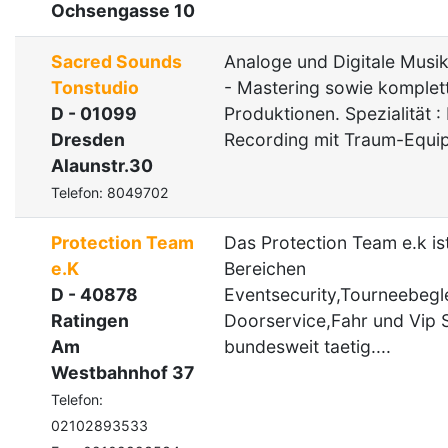
Ochsengasse 10
Sacred Sounds
Analoge und Digitale Musi
Tonstudio
- Mastering sowie komplet
D - 01099
Produktionen. Spezialität :
Dresden
Recording mit Traum-Equip
Alaunstr.30
Telefon: 8049702
Protection Team
Das Protection Team e.k ist
e.K
Bereichen
D - 40878
Eventsecurity,Tourneebegl
Ratingen
Doorservice,Fahr und Vip 
Am
bundesweit taetig....
Westbahnhof 37
Telefon:
02102893533