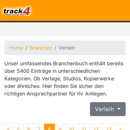
Home
Branchen
Verleih
Unser umfassendes Branchenbuch enthält bereits
über 5400 Einträge in unterschiedlichen
Kategorien. Ob Verlage, Studios, Kopierwerke
oder ähnliches. Hier finden Sie sicher den
richtigen Ansprechpartner für Ihr Anliegen.
Verleih
4
5
6
7
8
9
10
11
12
13
»