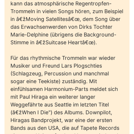
kann das atmosphärische Regentropfen-
Trommeln in vielen Songs hören, zum Beispiel
in â€žMoving Satellitesâ€œ, dem Song über
das Erwachsenwerden von Dirks Tochter
Marie-Delphine (übrigens die Background-
Stimme in â€žSuitcase Heartâ€œ).
Für das rhythmische Trommeln war wieder
Musiker und Freund Lars Plogschties
(Schlagzeug, Percussion und manchmal
sogar eine Teekiste) zuständig. Mit
einfühlsamen Harmonium-Parts meldet sich
mit Paul Hiraga ein weiterer langer
Weggefährte aus Seattle im letzten Titel
(â€žWhen I Die") des Albums. Downpilot,
Hiragas Bandprojekt, war eine der ersten
Bands aus den USA, die auf Tapete Records