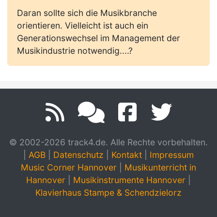
Daran sollte sich die Musikbranche
orientieren. Vielleicht ist auch ein
Generationswechsel im Management der
Musikindustrie notwendig....?
© 2002-2026 track4.de. Alle Rechte vorbehalten.
|
AGB
|
Datenschutz
|
Kontakt
|
Impressum
Music Corner Hannover
|
Musikunterricht in
Hannover
|
Musikinstrumente Hannover
|
Klavierhaus Stampe & Schendzielorz