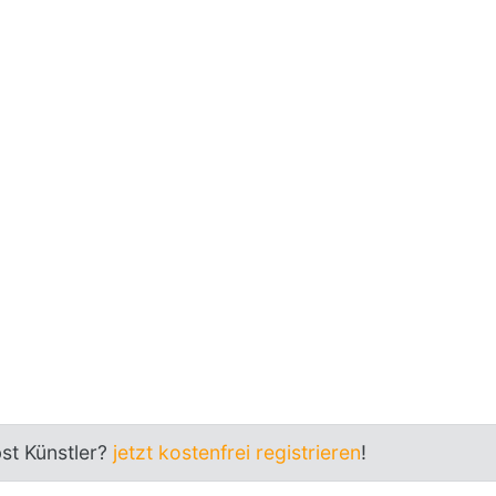
bst Künstler?
jetzt kostenfrei registrieren
!