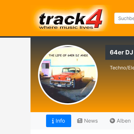
64er DJ
Techno/El
Info
News
Alben