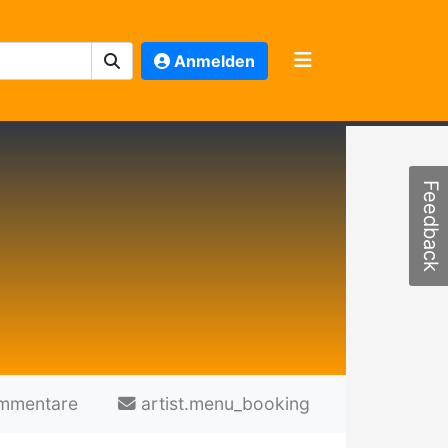
Anmelden
Feedback
mmentare
artist.menu_booking