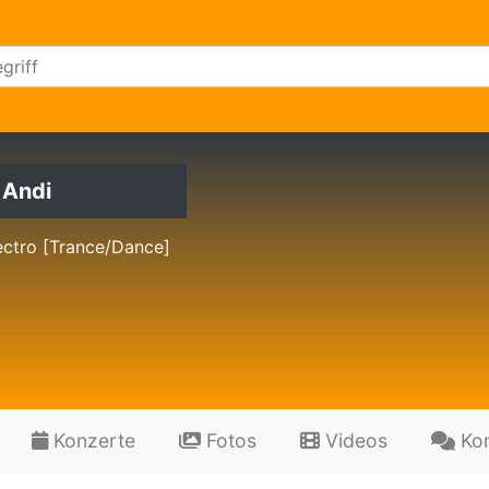
 Andi
ectro [Trance/Dance]
Konzerte
Fotos
Videos
Ko