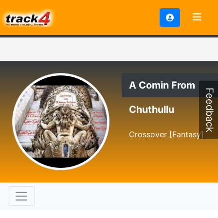
A Comin From
Feedback
Chuthullu
Crossover [Fantasy]