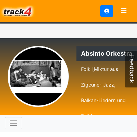
Absinto Orkestra
Feedback
Folk [Mixtur aus
Zigeuner-Jazz,
Balkan-Liedern und
Folk]