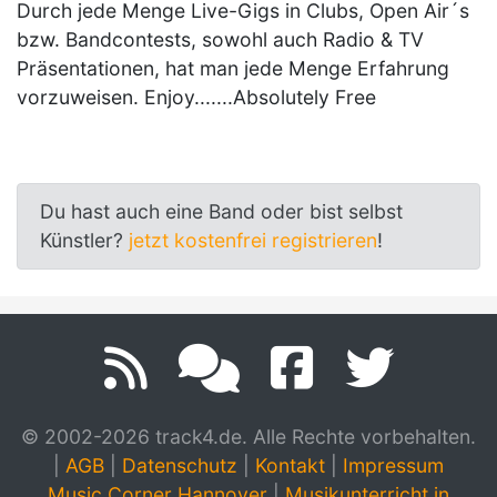
Durch jede Menge Live-Gigs in Clubs, Open Air´s
bzw. Bandcontests, sowohl auch Radio & TV
Präsentationen, hat man jede Menge Erfahrung
vorzuweisen. Enjoy.......Absolutely Free
Du hast auch eine Band oder bist selbst
Künstler?
jetzt kostenfrei registrieren
!
© 2002-2026 track4.de. Alle Rechte vorbehalten.
|
AGB
|
Datenschutz
|
Kontakt
|
Impressum
Music Corner Hannover
|
Musikunterricht in