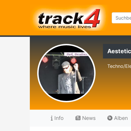
Aesteti
Techno/Ele
Info
News
Alben