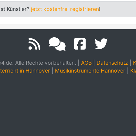
bst Künstler?
jetzt kostenfrei registrieren
!
.de. Alle Rechte vorbehalten.
|
AGB
|
Datenschutz
|
K
terricht in Hannover
|
Musikinstrumente Hannover
|
Kl