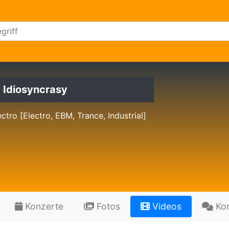
c Idiosyncrasy
ctro [Electro, EBM, Trance, Industrial]
Konzerte
Fotos
Videos
Ko