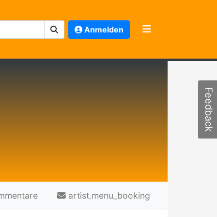
Anmelden
Feedback
mmentare
artist.menu_booking