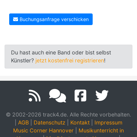
Buchungsanfrage verschicken
Du hast auch eine Band oder bist selbst
Künstler?
jetzt kostenfrei registrieren
!
© 2002-2026 track4.de. Alle Rechte vorbehalten.
|
AGB
|
Datenschutz
|
Kontakt
|
Impressum
Music Corner Hannover
|
Musikunterricht in