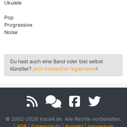
Ukulele
Pop
Progressive
Noise
Du hast auch eine Band oder bist selbst
Künstler?
jetzt kostenfrei registrieren
!
© 2002-2026 track4.de. Alle Rechte vorbehalten.
|
AGB
|
Datenschutz
|
Kontakt
|
Impressum