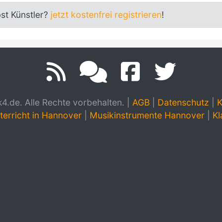
bst Künstler?
jetzt kostenfrei registrieren
!
.de. Alle Rechte vorbehalten.
|
AGB
|
Datenschutz
|
K
terricht in Hannover
|
Musikinstrumente Hannover
|
Kl