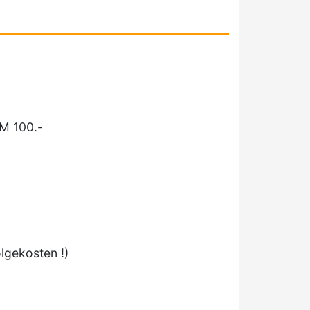
DM 100.-
lgekosten !)