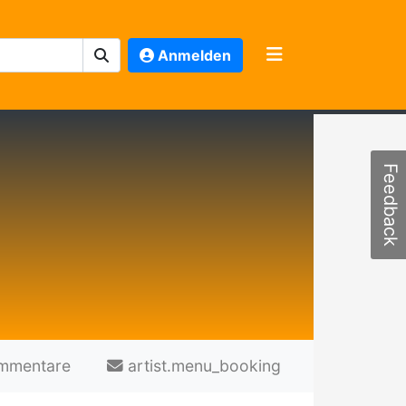
Anmelden
Feedback
mmentare
artist.menu_booking