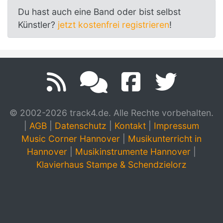
Du hast auch eine Band oder bist selbst
Künstler?
jetzt kostenfrei registrieren
!
© 2002-2026 track4.de. Alle Rechte vorbehalten.
|
AGB
|
Datenschutz
|
Kontakt
|
Impressum
Music Corner Hannover
|
Musikunterricht in
Hannover
|
Musikinstrumente Hannover
|
Klavierhaus Stampe & Schendzielorz