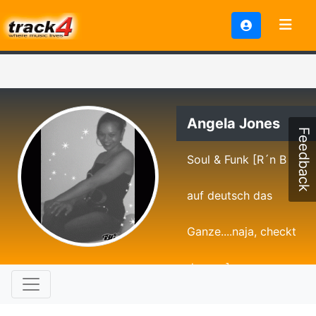
Angela Jones
Feedback
Soul & Funk [R´n B
auf deutsch das
Ganze....naja, checkt
das ma]