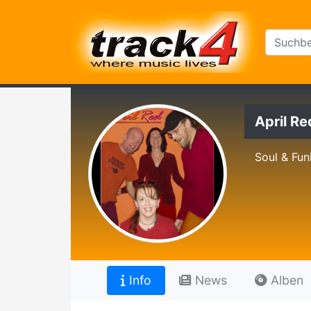
April Re
Soul & Fun
Info
News
Alben