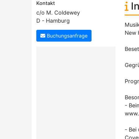
Kontakt
In
c/o M. Coldewey
D - Hamburg
Musik
New H
Buchungsanfrage
Beset
Gegr
Progr
Beso
- Bei
www.a
- Bei
Cover