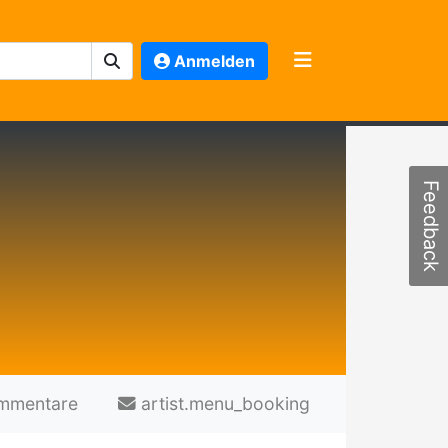
Anmelden
Feedback
mmentare
artist.menu_booking