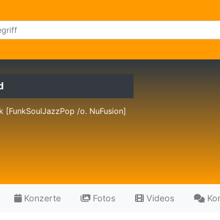
d
k [FunkSoulJazzPop /o. NuFusion]
Konzerte
Fotos
Videos
Ko