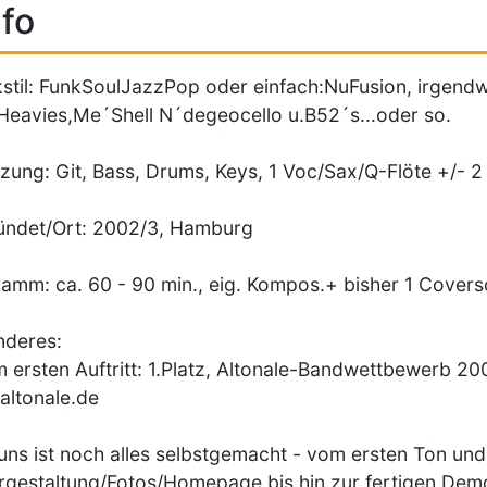
fo
stil: FunkSoulJazzPop oder einfach:NuFusion, irgend
eavies,Me´Shell N´degeocello u.B52´s...oder so.
zung: Git, Bass, Drums, Keys, 1 Voc/Sax/Q-Flöte +/-
ündet/Ort: 2002/3, Hamburg
amm: ca. 60 - 90 min., eig. Kompos.+ bisher 1 Cover
nderes:
m ersten Auftritt: 1.Platz, Altonale-Bandwettbewerb 2
ltonale.de
 uns ist noch alles selbstgemacht - vom ersten Ton und
gestaltung/Fotos/Homepage bis hin zur fertigen Dem