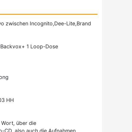
wo zwischen Incognito,Dee-Lite,Brand
 2 Backvox+ 1 Loop-Dose
song
003 HH
 Wort, über die
o-CD, also auch die Aufnahmen