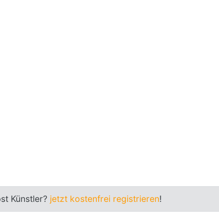
bst Künstler?
jetzt kostenfrei registrieren
!