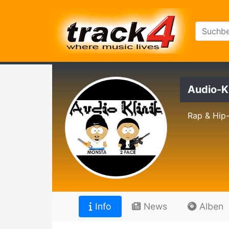
Audio-Kl
Rap & Hip
Info
News
Alben