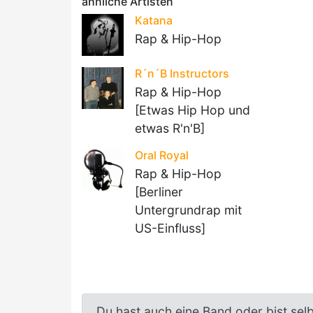
ähnliche Artisten
Katana
Rap & Hip-Hop
R´n´B Instructors
Rap & Hip-Hop
[Etwas Hip Hop und
etwas R'n'B]
Oral Royal
Rap & Hip-Hop
[Berliner
Untergrundrap mit
US-Einfluss]
Du hast auch eine Band oder bist sel