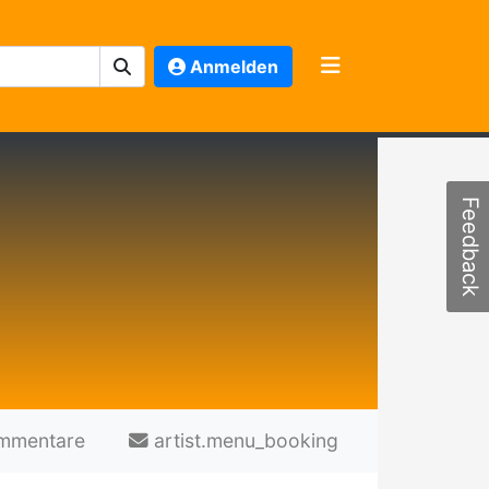
Anmelden
Feedback
mmentare
artist.menu_booking