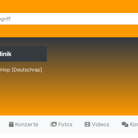
inik
-Hop [Deutschrap]
Konzerte
Fotos
Videos
Ko