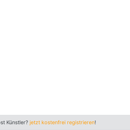
bst Künstler?
jetzt kostenfrei registrieren
!