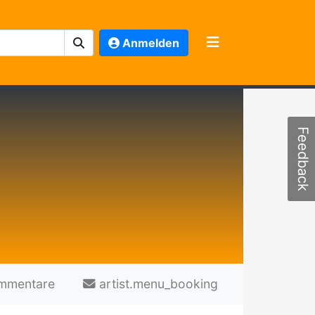
Anmelden
Feedback
mmentare
artist.menu_booking