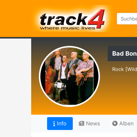
Bad Bon
Rock [Wild
Info
News
Alben