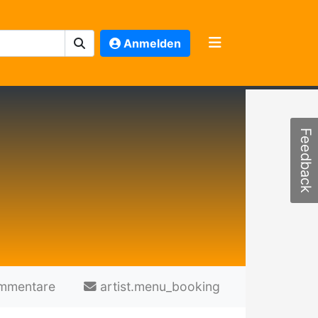
Anmelden
Feedback
mmentare
artist.menu_booking