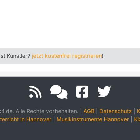
bst Künstler?
jetzt kostenfrei registrieren
!
.de. Alle Rechte vorbehalten.
|
AGB
|
Datenschutz
|
K
terricht in Hannover
|
Musikinstrumente Hannover
|
Kl