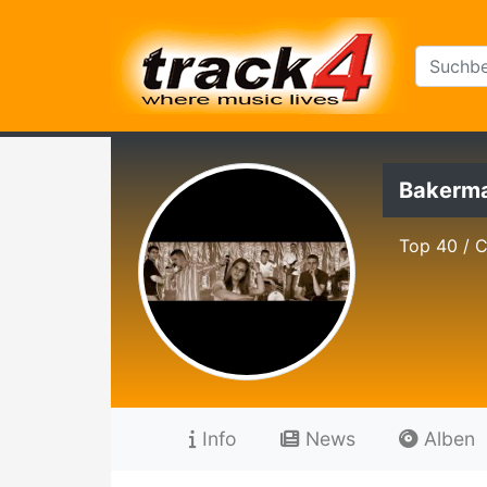
Bakerma
Top 40 / 
Info
News
Alben