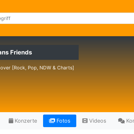
ns Friends
Cover [Rock, Pop, NDW & Charts]
Konzerte
Fotos
Videos
Ko