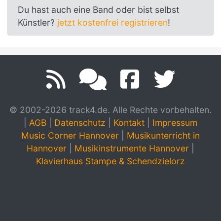
Du hast auch eine Band oder bist selbst
Künstler?
jetzt kostenfrei registrieren
!
© 2002-2026 track4.de. Alle Rechte vorbehalten.
|
AGB
|
Datenschutz
|
Kontakt
|
Impressum
Music Corner Hannover
|
Musikunterricht in
Hannover
|
Musikinstrumente Hannover
|
Klavierhaus Stampe & Schendzielorz