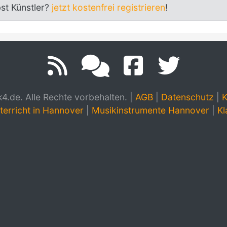
bst Künstler?
jetzt kostenfrei registrieren
!
.de. Alle Rechte vorbehalten.
|
AGB
|
Datenschutz
|
K
terricht in Hannover
|
Musikinstrumente Hannover
|
Kl