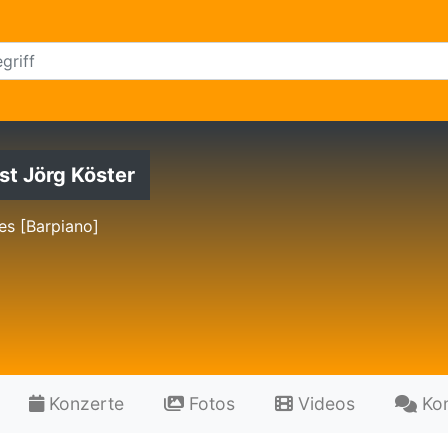
st Jörg Köster
es [Barpiano]
Konzerte
Fotos
Videos
Ko