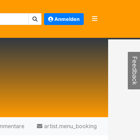
Anmelden
Feedback
mmentare
artist.menu_booking