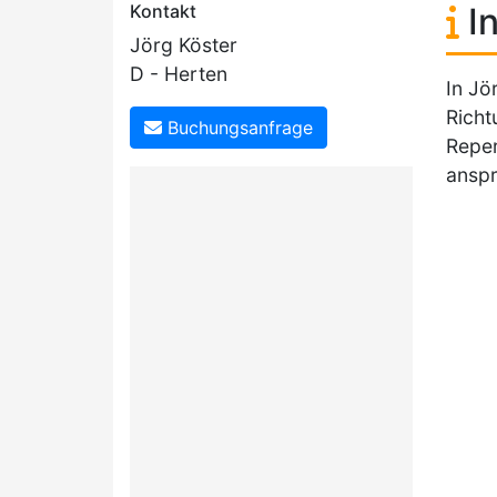
Kontakt
In
Jörg Köster
D - Herten
In Jö
Richt
Buchungsanfrage
Reper
anspr