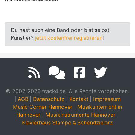
Du hast auch eine Band oder bist selbst
Künstler?
jetzt kostenfrei registrieren
!
© 2002-2026 track4.de. Alle Rechte vorbehalten.
|
AGB
|
Datenschutz
|
Kontakt
|
Impressum
Music Corner Hannover
|
Musikunterricht in
Hannover
|
Musikinstrumente Hannover
|
Klavierhaus Stampe & Schendzielorz