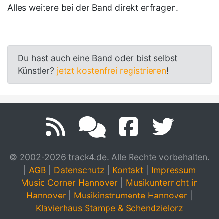
Alles weitere bei der Band direkt erfragen.
Du hast auch eine Band oder bist selbst
Künstler?
jetzt kostenfrei registrieren
!
© 2002-2026 track4.de. Alle Rechte vorbehalten.
|
AGB
|
Datenschutz
|
Kontakt
|
Impressum
Music Corner Hannover
|
Musikunterricht in
Hannover
|
Musikinstrumente Hannover
|
Klavierhaus Stampe & Schendzielorz