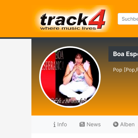
Boa Esp
Pop [Pop,
Info
News
Alben