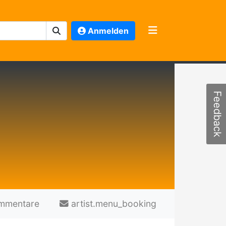
Anmelden
Feedback
mmentare
artist.menu_booking