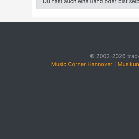
Du hast auch eine Band oder bist sel
© 2002-2026 track4
Music Corner Hannover
|
Musikun