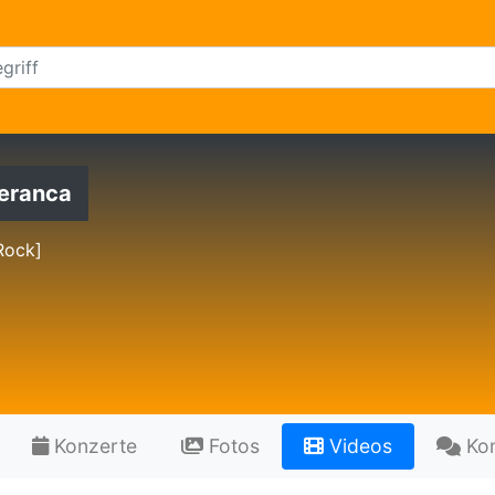
eranca
Rock]
Konzerte
Fotos
Videos
Ko