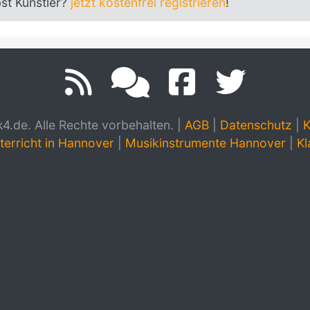
bst Künstler?
jetzt kostenfrei registrieren
!
.de. Alle Rechte vorbehalten.
|
AGB
|
Datenschutz
|
K
terricht in Hannover
|
Musikinstrumente Hannover
|
Kl