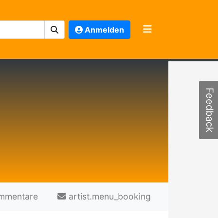
Anmelden
Feedback
mmentare
artist.menu_booking