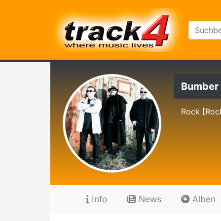
Bumber 
Rock [Rock
Info
News
Alben