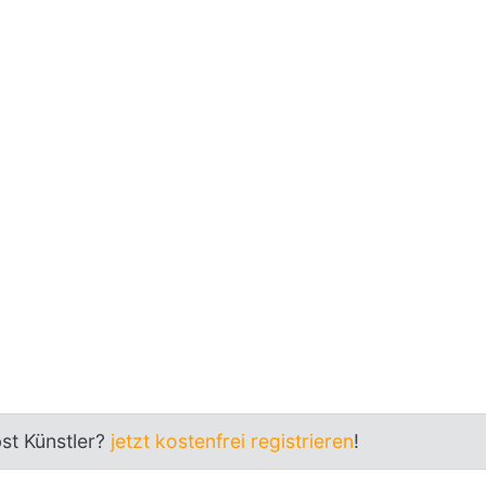
bst Künstler?
jetzt kostenfrei registrieren
!