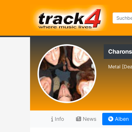
Charons
Metal [Dea
Info
News
Alben