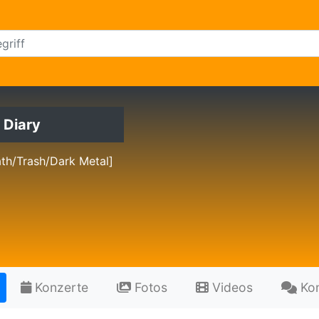
 Diary
th/Trash/Dark Metal]
Konzerte
Fotos
Videos
Ko