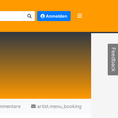
Anmelden
Feedback
mmentare
artist.menu_booking