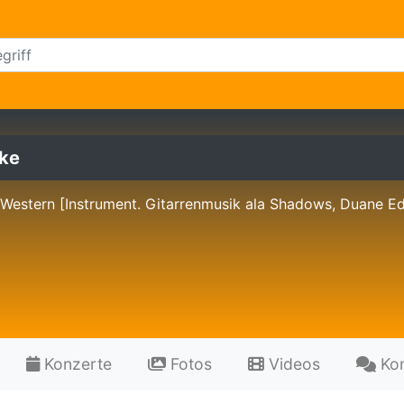
ike
Western [Instrument. Gitarrenmusik ala Shadows, Duane E
Konzerte
Fotos
Videos
Ko