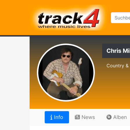
Chris M
Country & 
Info
News
Alben