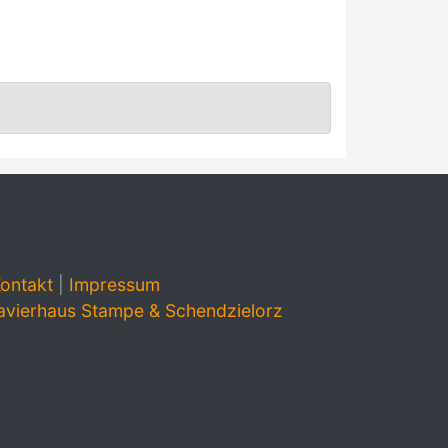
ontakt
|
Impressum
avierhaus Stampe & Schendzielorz