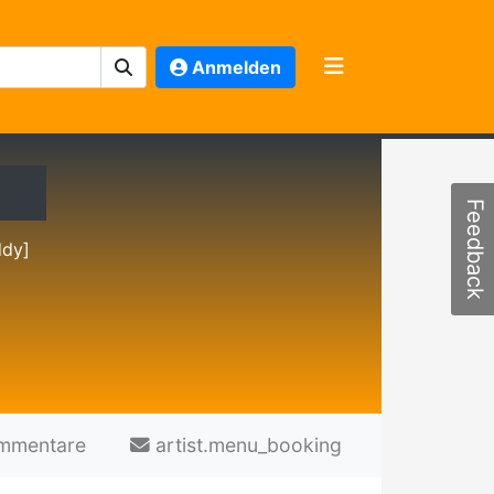
Anmelden
Feedback
ddy]
mmentare
artist.menu_booking