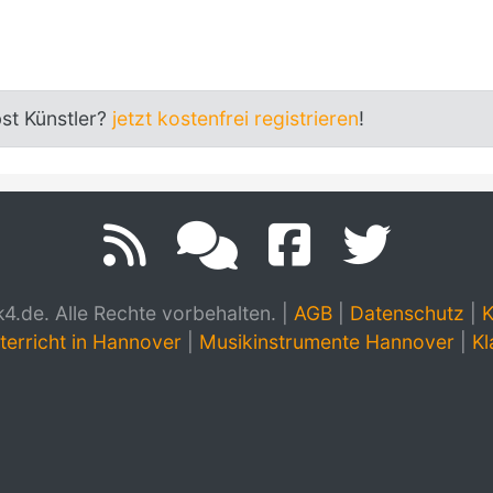
bst Künstler?
jetzt kostenfrei registrieren
!
.de. Alle Rechte vorbehalten.
|
AGB
|
Datenschutz
|
K
terricht in Hannover
|
Musikinstrumente Hannover
|
Kl