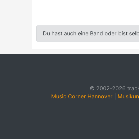
Du hast auch eine Band oder bist sel
© 2002-2026 track4
Music Corner Hannover
|
Musikun