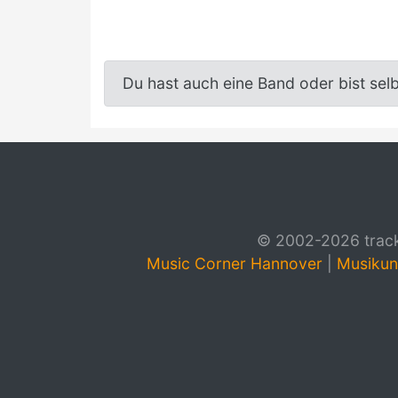
Du hast auch eine Band oder bist sel
© 2002-2026 track4
Music Corner Hannover
|
Musikun