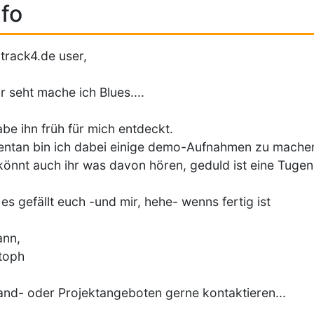
fo
 track4.de user,
hr seht mache ich Blues....
abe ihn früh für mich entdeckt.
tan bin ich dabei einige demo-Aufnahmen zu mache
könnt auch ihr was davon hören, geduld ist eine Tugend
 es gefällt euch -und mir, hehe- wenns fertig ist
ann,
toph
and- oder Projektangeboten gerne kontaktieren...