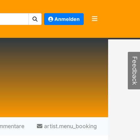
Anmelden
Feedback
mmentare
artist.menu_booking