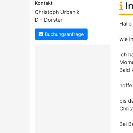
Kontakt
In
Christoph Urbanik
D - Dorsten
Hallo
Buchungsanfrage
wie i
Ich h
Momen
Bald 
hoffe
bis d
Chris
Bei B