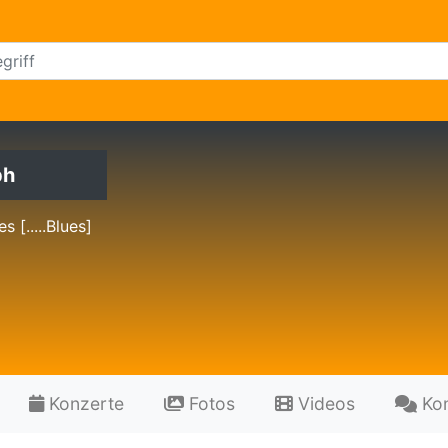
ph
s [.....Blues]
Konzerte
Fotos
Videos
Ko