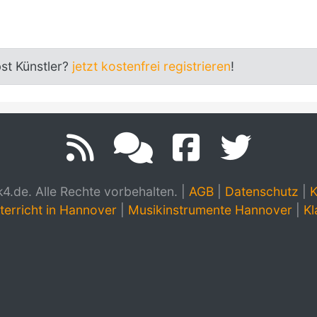
bst Künstler?
jetzt kostenfrei registrieren
!
.de. Alle Rechte vorbehalten.
|
AGB
|
Datenschutz
|
K
terricht in Hannover
|
Musikinstrumente Hannover
|
Kl