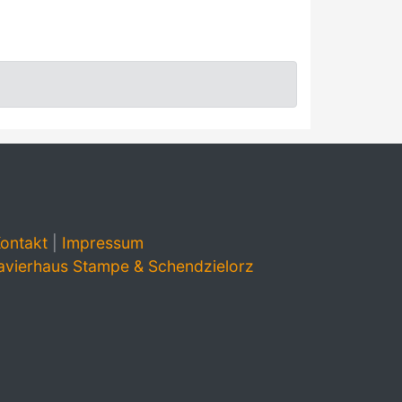
ontakt
|
Impressum
avierhaus Stampe & Schendzielorz