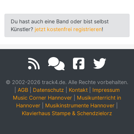
Du hast auch eine Band oder bist selbst
Künstler?
jetzt kostenfrei registrieren
!
© 2002-2026 track4.de. Alle Rechte vorbehalten.
|
AGB
|
Datenschutz
|
Kontakt
|
Impressum
Music Corner Hannover
|
Musikunterricht in
Hannover
|
Musikinstrumente Hannover
|
Klavierhaus Stampe & Schendzielorz