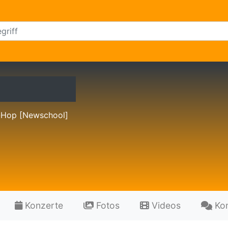
-Hop [Newschool]
Konzerte
Fotos
Videos
Ko