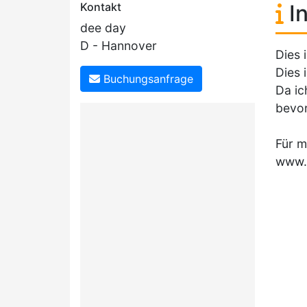
Kontakt
In
dee day
D - Hannover
Dies 
Dies 
Buchungsanfrage
Da ic
bevor
Für m
www.