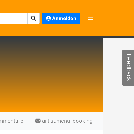
Anmelden
Feedback
mmentare
artist.menu_booking