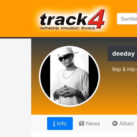
deeday
Rap & Hip
Info
News
Alben