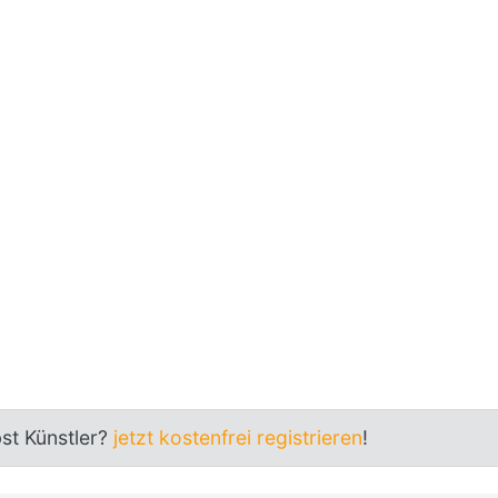
bst Künstler?
jetzt kostenfrei registrieren
!