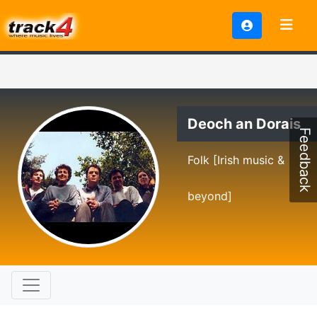
Deoch an Dorais
Feedback
Folk [Irish music &
beyond]