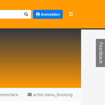
Anmelden
Feedback
mmentare
artist.menu_booking