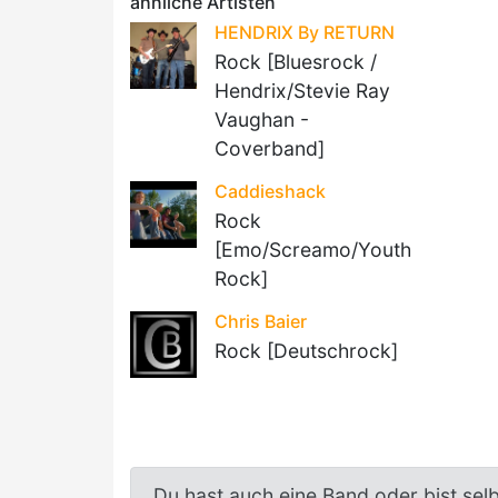
ähnliche Artisten
HENDRIX By RETURN
Rock [Bluesrock /
Hendrix/Stevie Ray
Vaughan -
Coverband]
Caddieshack
Rock
[Emo/Screamo/Youth
Rock]
Chris Baier
Rock [Deutschrock]
Du hast auch eine Band oder bist sel