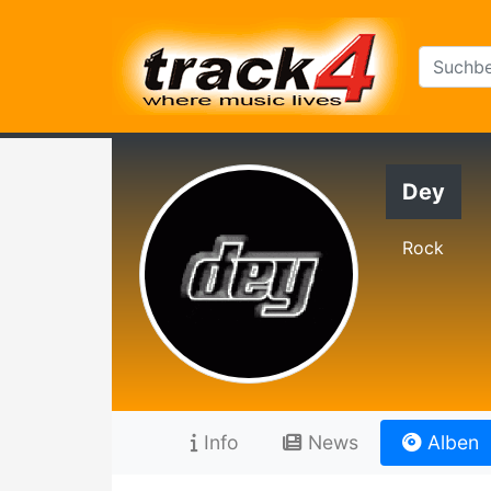
Dey
Rock
Info
News
Alben