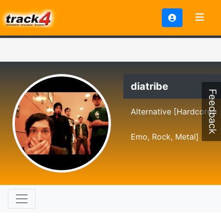
diatribe
Feedback
Alternative [Hardcore,
Emo, Rock, Metal]