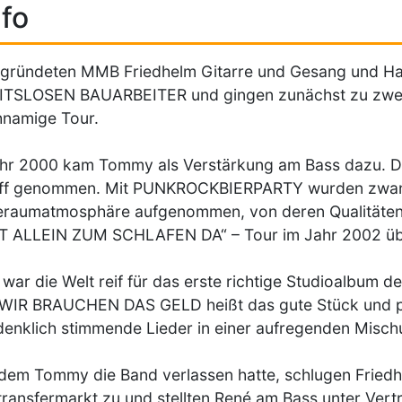
fo
gründeten MMB Friedhelm Gitarre und Gesang und Ha
ITSLOSEN BAUARBEITER und gingen zunächst zu zwei
hnamige Tour.
hr 2000 kam Tommy als Verstärkung am Bass dazu. Der
ff genommen. Mit PUNKROCKBIERPARTY wurden zwanzi
raumatmosphäre aufgenommen, von deren Qualitäten s
T ALLEIN ZUM SCHLAFEN DA“ – Tour im Jahr 2002 üb
war die Welt reif für das erste richtige Studioalbum 
IR BRAUCHEN DAS GELD heißt das gute Stück und prä
enklich stimmende Lieder in einer aufregenden Misc
em Tommy die Band verlassen hatte, schlugen Fried
ransfermarkt zu und stellten René am Bass unter Vert