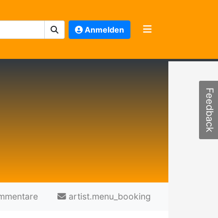
Anmelden
Feedback
mmentare
artist.menu_booking