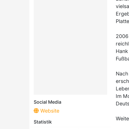
viels
Ergeb
Platt
2006 
reich
Hank 
Fußba
Nach 
ersch
Leben
Im M
Social Media
Deuts
Website
Weite
Statistik