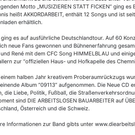
agenden Motto „MUSIZIEREN STATT FICKEN“ ging es E
nis heißt AKKORDARBEIT, enthält 12 Songs und ist seit
enladen erhältlich.
ging es auf ausführliche Deutschlandtour. Auf 60 Kon
lich neue Fans gewonnen und Bühnenerfahrung gesamme
und René mit dem CFC Song HIMMELBLAU und einigen 
llern zur “offiziellen Haus- und Hofkapelle des Chemni
einem halben Jahr kreativem Proberaumrückzugs wurd
einende Album “09113” aufgenommen. Die Neue CD ent
, die Liebe, Politik, Fußball, die Straßenverkehrsordnu
oment sind DIE ARBEITSLOSEN BAUARBEITER auf ÜB
chland, Österreich und die Schweiz.
re Informationen zur Band gibts unter www.diearbeits