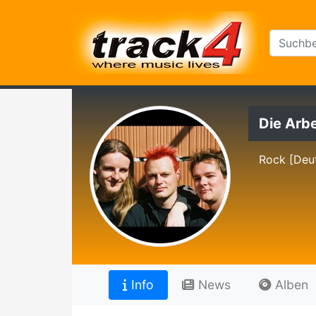
Die Arbe
Rock [Deu
Info
News
Alben