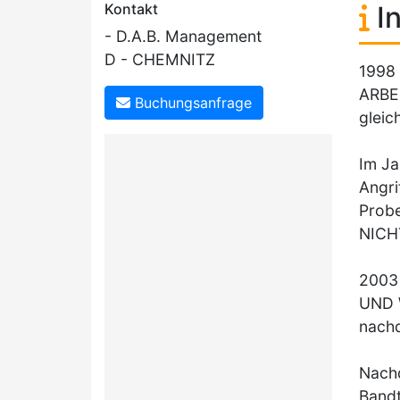
Kontakt
In
- D.A.B. Management
D - CHEMNITZ
1998 
ARBE
Buchungsanfrage
gleic
Im Ja
Angri
Probe
NICH
2003 
UND W
nachd
Nachd
Bandt