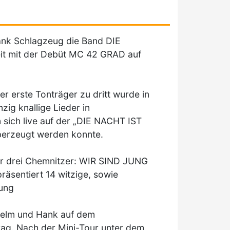
nk Schlagzeug die Band DIE
t mit der Debüt MC 42 GRAD auf
 erste Tonträger zu dritt wurde in
g knallige Lieder in
ich live auf der „DIE NACHT IST
erzeugt werden konnte.
der drei Chemnitzer: WIR SIND JUNG
sentiert 14 witzige, sowie
hung
helm und Hank auf dem
rag. Nach der Mini-Tour unter dem