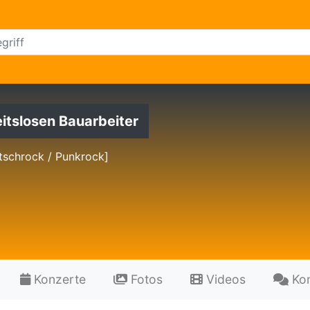
itslosen Bauarbeiter
tschrock / Punkrock]
Konzerte
Fotos
Videos
Ko