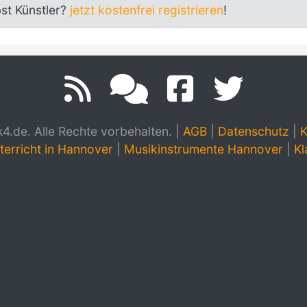
bst Künstler?
jetzt kostenfrei registrieren
!
.de. Alle Rechte vorbehalten.
|
AGB
|
Datenschutz
|
K
terricht in Hannover
|
Musikinstrumente Hannover
|
Kl