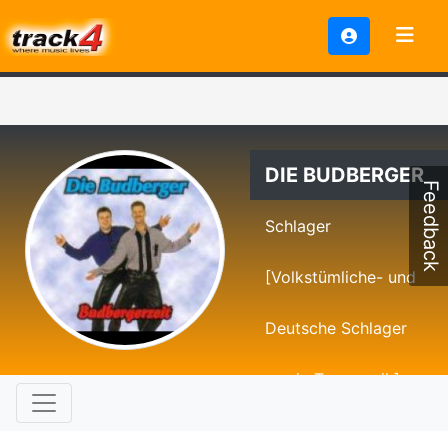
DIE BUDBERGER
Feedback
Schlager
[Volkstümliche- und
Deutsche Schlager
sowie Tanzmusik]