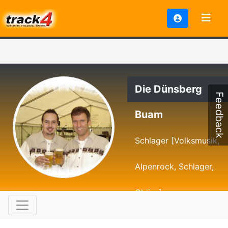
Die Dünsberg
Feedback
Buam
Schlager [Volksmusik,
Alpenrock, Schlager,
Oldies]